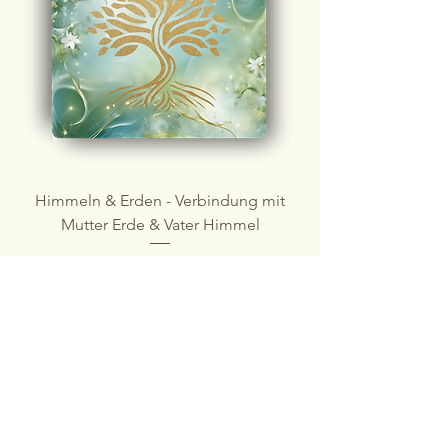
Himmeln & Erden - Verbindung mit
Mutter Erde & Vater Himmel
Preis
0,00 €
Elke Barsuhn - Intuitives
Heilen
mit Herz